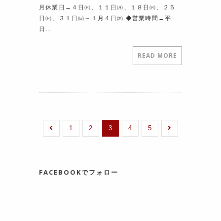
月休業日→４日㈪、１１日㈪、１８日㈪、２５
日㈪、３１日㈰～１月４日㈭ ◆営業時間→平
日…
READ MORE
1
2
3
4
5
FACEBOOKでフォロー