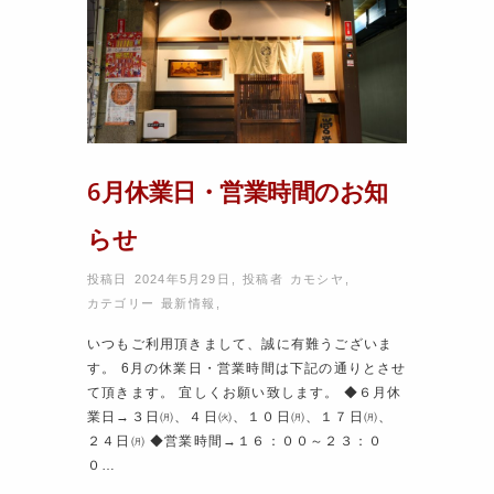
6月休業日・営業時間のお知
らせ
投稿日 2024年5月29日
,
投稿者
カモシヤ
,
カテゴリー
最新情報
,
いつもご利用頂きまして、誠に有難うございま
す。 6月の休業日・営業時間は下記の通りとさせ
て頂きます。 宜しくお願い致します。 ◆６月休
業日→３日㈪、４日㈫、１０日㈪、１７日㈪、
２４日㈪ ◆営業時間→１６：００～２３：０
０…