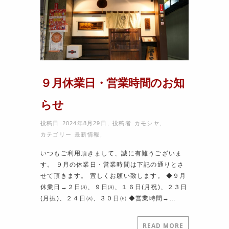
９月休業日・営業時間のお知
らせ
投稿日 2024年8月29日
,
投稿者
カモシヤ
,
カテゴリー
最新情報
,
いつもご利用頂きまして、誠に有難うございま
す。 ９月の休業日・営業時間は下記の通りとさ
せて頂きます。 宜しくお願い致します。 ◆９月
休業日→２日㈪、９日㈪、１６日(月祝)、２３日
(月振)、２４日㈫、３０日㈪ ◆営業時間→…
READ MORE