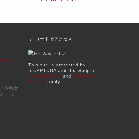
QRコードでアクセス
ル1F
This site is protected by
reCAPTCHA and the Google
Privacy Policy
and
Terms of
Service
apply.
いる場合
い。)