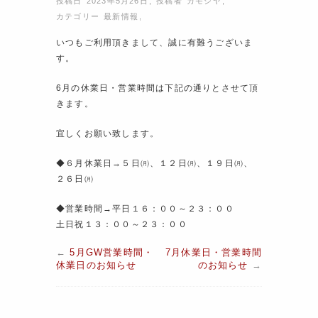
投稿日 2023年5月26日
,
投稿者
カモシヤ
,
カテゴリー
最新情報
,
いつもご利用頂きまして、誠に有難うございま
す。
6月の休業日・営業時間は下記の通りとさせて頂
きます。
宜しくお願い致します。
◆６月休業日→５日㈪、１２日㈪、１９日㈪、
２６日㈪
◆営業時間→平日１６：００～２３：００
土日祝１３：００～２３：００
←
5月GW営業時間・
7月休業日・営業時間
休業日のお知らせ
のお知らせ
→